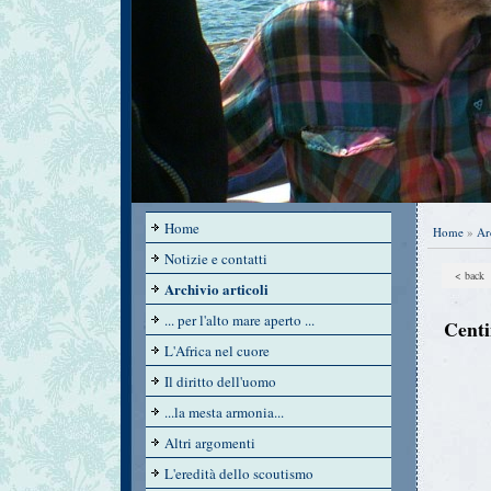
Home
Home
»
Ar
Notizie e contatti
< back
Archivio articoli
... per l'alto mare aperto ...
Centi
L'Africa nel cuore
Il diritto dell'uomo
...la mesta armonia...
Altri argomenti
L'eredità dello scoutismo