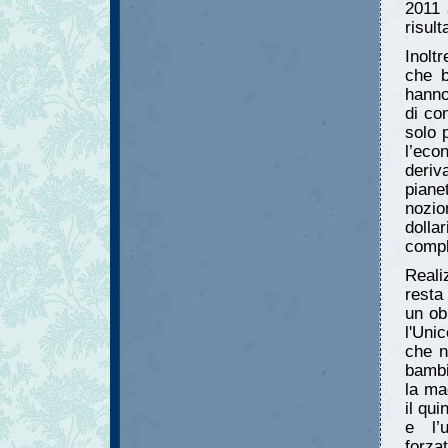
2011 
risul
Inolt
che b
hanno
di co
solo 
l’ec
deriv
piane
nozio
dolla
compl
Real
resta
un ob
l'Unic
che n
bambi
la ma
il qui
e l’
forza