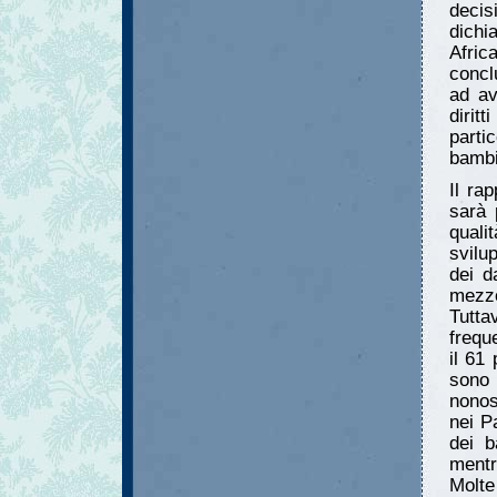
decis
dichi
Afric
concl
ad av
dirit
parti
bambi
Il ra
sarà 
quali
svilu
dei d
mezzo
Tutta
frequ
il 61
sono
nonos
nei P
dei b
mentr
Molte