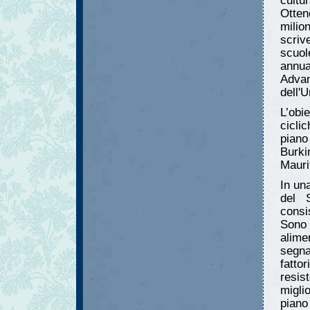
cultu
Otten
mili
scriv
scuol
annua
Adva
dell'U
L’obi
cicli
piano
Burk
Mauri
In una
del 
consi
Sono 
alime
segnat
fatto
resis
miglio
piano