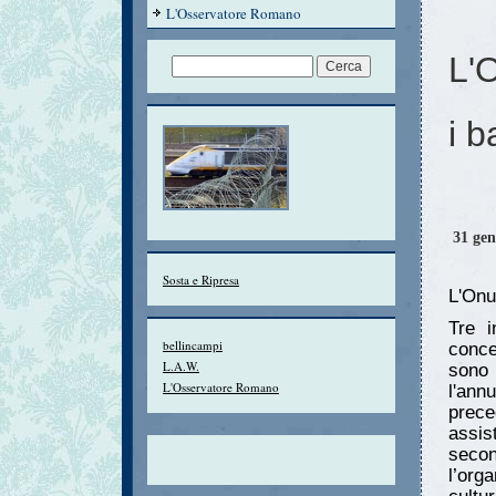
L'Osservatore Romano
L'
i b
31 gen
Sosta e Ripresa
L'Onu
Tre i
bellincampi
conce
L.A.W.
sono 
L'Osservatore Romano
l'ann
prece
assis
seco
l’org