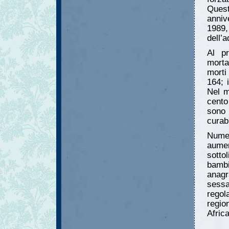
Quest
anniv
1989,
dell’
Al pr
morta
morti
164; 
Nel m
cento
sono 
curabi
Numer
aume
sotto
bambi
anagr
sessa
regol
regio
Afric