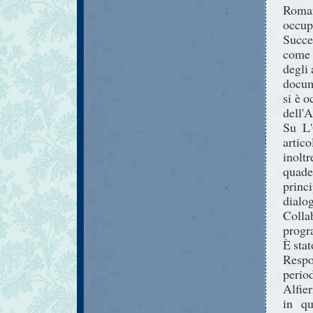
Roman
occup
Succe
come 
degli
docume
si è o
dell'
Su L
artico
inoltr
quade
prin
dialog
Colla
progr
È stat
Respo
perio
Alfier
in qu