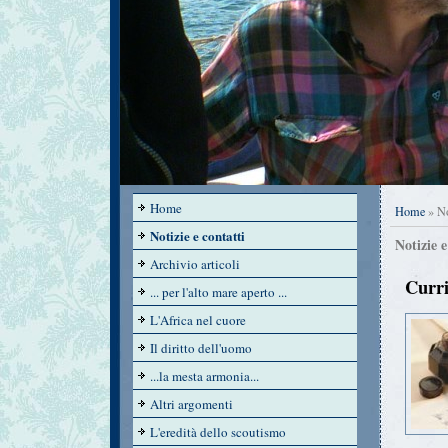
Home
Home
» Not
Notizie e contatti
Notizie e
Archivio articoli
Curri
... per l'alto mare aperto ...
L'Africa nel cuore
Il diritto dell'uomo
...la mesta armonia...
Altri argomenti
L'eredità dello scoutismo