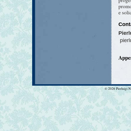
proge
promo
e soli
Conta
Pierl
pierl
Appen
© 2026 Pierluigi Nat