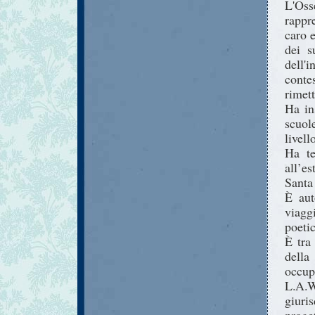
L'Oss
rappr
caro e
dei s
dell
conte
rimett
Ha in
scuol
livell
Ha te
all’es
Santa 
È aut
viaggi
poeti
È tra
dell
occup
L.A.
giuri