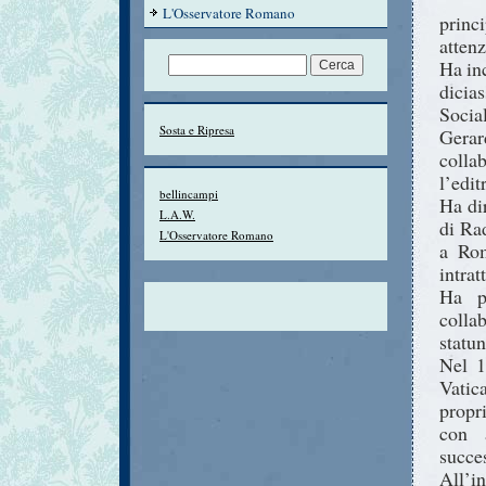
L'Osservatore Romano
princ
atten
Ha in
dicias
Socia
Sosta e Ripresa
Gera
collab
l’edit
bellincampi
Ha di
L.A.W.
di Ra
L'Osservatore Romano
a Rom
intrat
Ha p
colla
statun
Nel 1
Vatic
propr
con a
succe
All’i