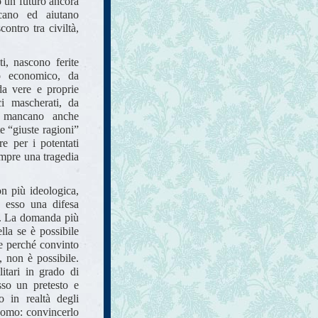
o un futuro ancora
cano ed aiutano
ontro tra civiltà,
ti, nascono ferite
 o economico, da
 da vere e proprie
ci mascherati, da
on mancano anche
te “giuste ragioni”
re per i potentati
empre una tragedia
on più ideologica,
a esso una difesa
ia. La domanda più
la se è possibile
e perché convinto
, non è possibile.
itari in grado di
sso un pretesto e
 in realtà degli
uomo: convincerlo