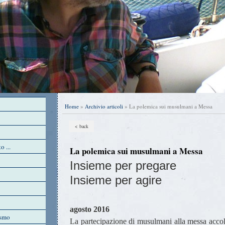
Home
»
Archivio articoli
» La polemica sui musulmani a Messa
< back
o ...
La polemica sui musulmani a Messa
Insieme per pregare
Insieme per agire
agosto 2016
ismo
La partecipazione di musulmani alla messa accol