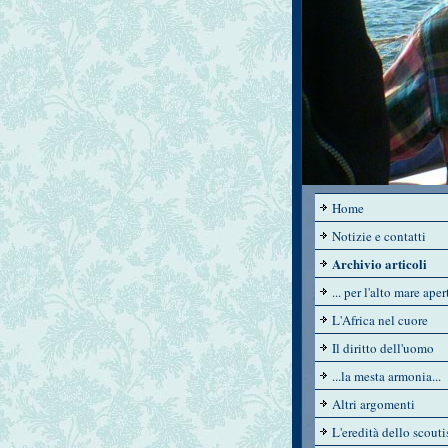
Home
Notizie e contatti
Archivio articoli
... per l'alto mare apert
L'Africa nel cuore
Il diritto dell'uomo
...la mesta armonia...
Altri argomenti
L'eredità dello scout