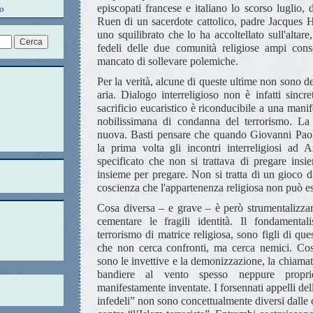
o
episcopati francese e italiano lo scorso luglio, 
Ruen di un sacerdote cattolico, padre Jacques H
uno squilibrato che lo ha accoltellato sull'altare,
fedeli delle due comunità religiose ampi con
mancato di sollevare polemiche.
Per la verità, alcune di queste ultime non sono de
aria. Dialogo interreligioso non è infatti sincre
sacrificio eucaristico è riconducibile a una manif
nobilissimana di condanna del terrorismo. La
nuova. Basti pensare che quando Giovanni Pao
la prima volta gli incontri interreligiosi ad A
specificato che non si trattava di pregare insi
insieme per pregare. Non si tratta di un gioco d
coscienza che l'appartenenza religiosa non può es
Cosa diversa – e grave – è però strumentalizzar
cementare le fragili identità. Il fondamentali
terrorismo di matrice religiosa, sono figli di ques
che non cerca confronti, ma cerca nemici. Cos
sono le invettive e la demonizzazione, la chiamata
bandiere al vento spesso neppure propr
manifestamente inventate. I forsennati appelli dell'
infedeli” non sono concettualmente diversi dalle 