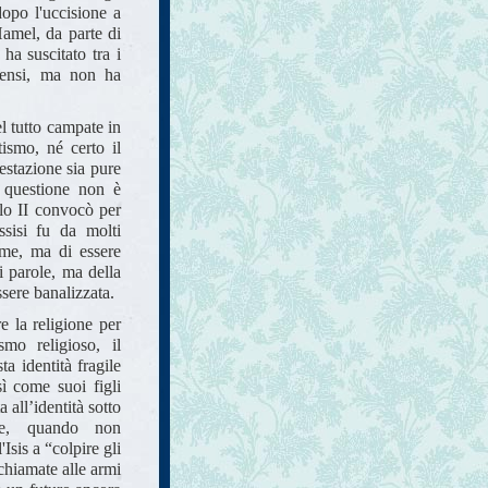
dopo l'uccisione a
amel, da parte di
 ha suscitato tra i
sensi, ma non ha
l tutto campate in
tismo, né certo il
estazione sia pure
 questione non è
lo II convocò per
ssisi fu da molti
eme, ma di essere
i parole, ma della
sere banalizzata.
e la religione per
smo religioso, il
ta identità fragile
ì come suoi figli
 all’identità sotto
ie, quando non
Isis a “colpire gli
chiamate alle armi