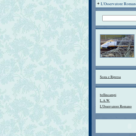
L'Osservatore Roman
Sosta e Ripresa
bellincampi
L.A.W.
L'Osservatore Romano