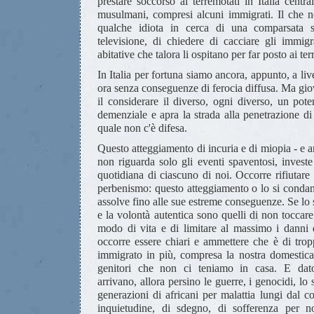
prestare soccorso ai terremotati in Italia centra
musulmani, compresi alcuni immigrati. Il che 
qualche idiota in cerca di una comparsata s
televisione, di chiedere di cacciare gli immigra
abitative che talora li ospitano per far posto ai ter
In Italia per fortuna siamo ancora, appunto, a live
ora senza conseguenze di ferocia diffusa. Ma gi
il considerare il diverso, ogni diverso, un pot
demenziale e apra la strada alla penetrazione di
quale non c'è difesa.
Questo atteggiamento di incuria e di miopia - e 
non riguarda solo gli eventi spaventosi, investe
quotidiana di ciascuno di noi. Occorre rifiutare 
perbenismo: questo atteggiamento o lo si condan
assolve fino alle sue estreme conseguenze. Se lo s
e la volontà autentica sono quelli di non toccare
modo di vita e di limitare al massimo i danni 
occorre essere chiari e ammettere che è di tro
immigrato in più, compresa la nostra domestica
genitori che non ci teniamo in casa. E da
arrivano, allora persino le guerre, i genocidi, lo 
generazioni di africani per malattia lungi dal co
inquietudine, di sdegno, di sofferenza per 