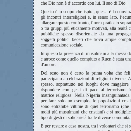
che Dio non è d’accordo con lui. Il suo di Dio.
Questo è lo scopo che ispira, questa è la convin
gli incontri interreligiosi e, in senso lato, l’e
allargare questo confronto, finora praticato soprat
o tra gruppi più eticamente motivati, alla realtà ci
pubbliche spesso disorientate da una propaga
soggetti politici beceri che trova ampie compli
comunicazione sociale.
In questo la presenza di musulmani alla messa d
e atroce come quello compiuto a Ruen è stata una s
d'amore.
Del resto non è certo la prima volta che feli
partecipano a celebrazioni di religioni diverse.
spesso, soprattutto nei luoghi dove maggiore 
rispondere con gesti di pace al terrorismo f
matrice religiosa. Nella Nigeria insanguinata
per fare solo un esempio, le popolazioni cris
sono entrambe vittime di quel terrorismo (che 
molti più musulmani che cristiani) e si moltipl
tipo di gesti di solidarietà tra le diverse comunità.
E per restare a casa nostra, tra i volontari che si 