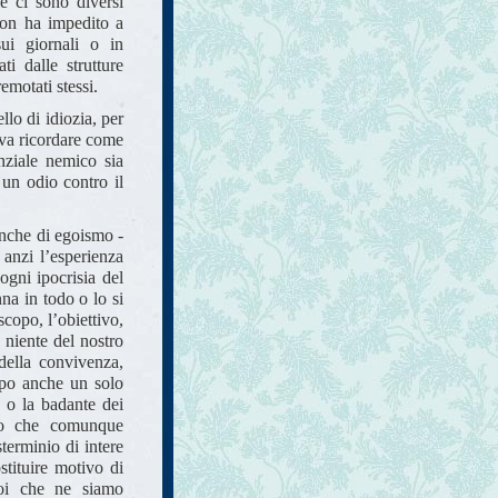
le ci sono diversi
non ha impedito a
ui giornali o in
ti dalle strutture
remotati stessi.
llo di idiozia, per
ova ricordare come
enziale nemico sia
 un odio contro il
anche di egoismo -
 anzi l’esperienza
ogni ipocrisia del
na in todo o lo si
copo, l’obiettivo,
 niente del nostro
della convivenza,
ppo anche un solo
 o la badante dei
to che comunque
sterminio di intere
stituire motivo di
noi che ne siamo