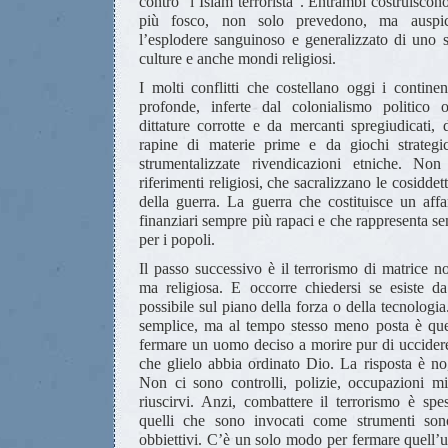
contro “l’Islam terrorista”. Entrambi costruiscon
più fosco, non solo prevedono, ma auspi
l’esplodere sanguinoso e generalizzato di uno sc
culture e anche mondi religiosi.
I molti conflitti che costellano oggi i continen
profonde, inferte dal colonialismo politico
dittature corrotte e da mercanti spregiudicati,
rapine di materie prime e da giochi strategi
strumentalizzate rivendicazioni etniche. N
riferimenti religiosi, che sacralizzano le cosiddet
della guerra. La guerra che costituisce un affa
finanziari sempre più rapaci e che rappresenta s
per i popoli.
Il passo successivo è il terrorismo di matrice n
ma religiosa. E occorre chiedersi se esiste d
possibile sul piano della forza o della tecnolog
semplice, ma al tempo stesso meno posta è quel
fermare un uomo deciso a morire pur di uccider
che glielo abbia ordinato Dio. La risposta è no
Non ci sono controlli, polizie, occupazioni mil
riuscirvi. Anzi, combattere il terrorismo è spe
quelli che sono invocati come strumenti sono
obbiettivi. C’è un solo modo per fermare quell’