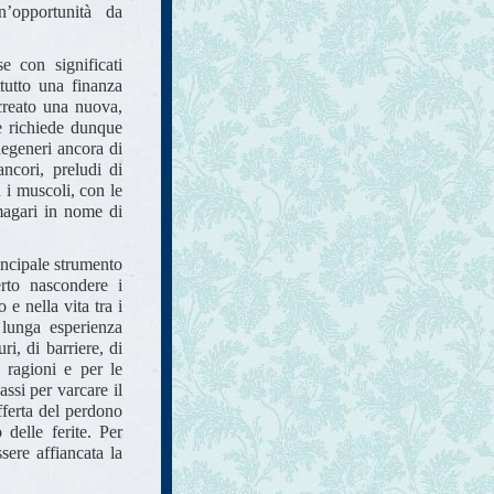
n’opportunità da
e con significati
ttutto una finanza
creato una nuova,
e richiede dunque
degeneri ancora di
ancori, preludi di
 i muscoli, con le
 magari in nome di
incipale strumento
erto nascondere i
 e nella vita tra i
 lunga esperienza
ri, di barriere, di
e ragioni e per le
assi per varcare il
offerta del perdono
 delle ferite. Per
sere affiancata la