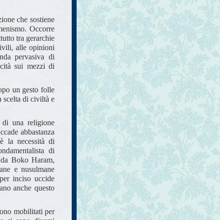
zione che sostiene
cumenismo. Occorre
tutto tra gerarchie
vili, alle opinioni
nda pervasiva di
cità sui mezzi di
opo un gesto folle
celta di civiltà e
 di una religione
 Accade abbastanza
è la necessità di
ondamentalista di
da da Boko Haram,
tiane e nusulmane
per inciso uccide
icano anche questo
sono mobilitati per