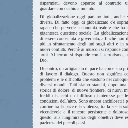
risparmiati, devono apparire al contrario u
guardare con occhio ammirato.
Di globalizzazione oggi parlano tutti, anche s
diversi. Di fatto oggi di globalizzato c'è sopra
rapace che perverte l'economia reale e che ha 
gigantesca questione sociale. La globalizzazion
di essere conosciuta e governata, affinché non 
più in sfruttamento degli uni sugli altri e in r
nuovi conflitti. Perchè ai muscoli si risponde con
armi. Al terrore si risponde con il terrorismo,
Dio.
Di contro, un artigianato di pace ha come suo pr
di lavoro il dialogo. Questo non significa c
problemi e le difficoltà che esistono nel colloquio
diversi mondi. Tutti siamo stanchi, dopo una
storica di dolore, di nuove frontiere, di nuovi mu
freddi distacchi e di diffuso disinteresse per l
condizioni dell’altro. Sono ancora anchilosati i p
confine tra la pace e la violenza, tra la scelta s
vicendevole e il rancore persistente e doloroso
questo, alla lungimiranza degli obiettivi deve es
pazienza dei piccoli passi.