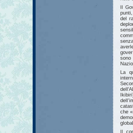
Il Go
punti
del ra
deplo
sensi
comme
senza
aver
gover
sono
Nazio
La qu
inter
Secon
dell'
Ikibir
dell
catas
che
«
demon
globa
Il co