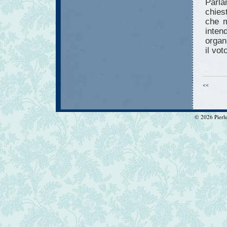
Parla
chies
che m
inten
organ
il vot
<<
© 2026 Pierlui