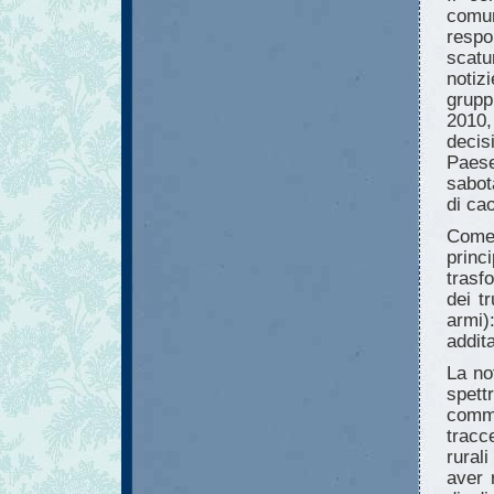
comu
resp
scatu
notiz
grupp
2010,
decis
Paese
sabot
di ca
Come
princ
trasf
dei tr
armi)
addita
La no
spett
comm
tracc
rural
aver 