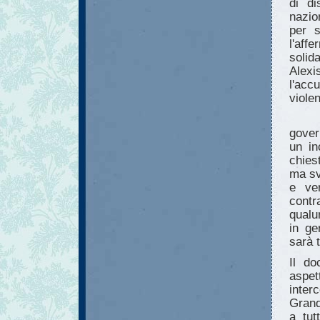
di di
nazio
per s
l'aff
solid
Alexi
l'acc
viole
gover
un in
chies
ma s
e ver
contr
qualu
in ge
sarà 
Il do
aspe
inter
Grand
a tut