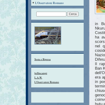
L'Osservatore Romano
in Bu
Nkur
Costi
ha av
scors
nel q
cosid
Nazio
Difes
Sosta e Ripresa
Il ra
Ban K
dell'
bellincampi
era a
L.A.W.
in po
L'Osservatore Romano
termi
chius
genoc
coinv
hutu 