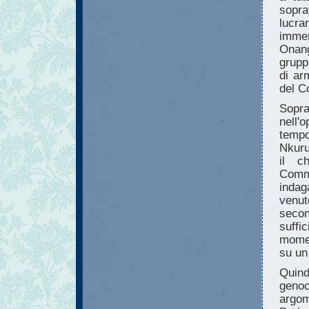
sopra
lucra
immen
Onang
gruppi
di ar
del C
Sopra
nell'
temp
Nkuru
il c
Commi
indag
venut
secon
suffi
momen
su un
Quin
genoc
argo