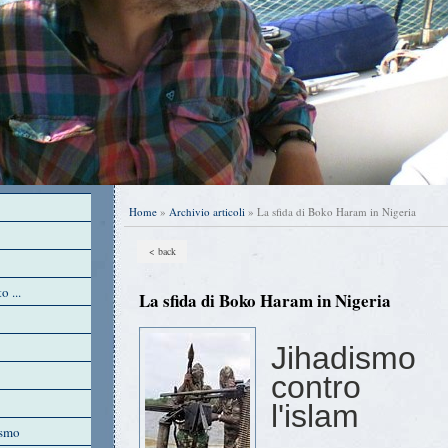
Home
»
Archivio articoli
» La sfida di Boko Haram in Nigeria
< back
o ...
La sfida di Boko Haram in Nigeria
Jihadismo
contro
l'islam
ismo