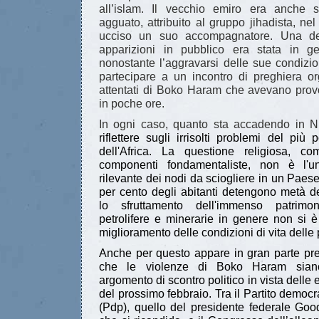
all’islam. Il vecchio emiro era anche
agguato, attribuito al gruppo jihadista, nel
ucciso un suo accompagnatore. Una de
apparizioni in pubblico era stata in g
nonostante l’aggravarsi delle sue condizi
partecipare a un incontro di preghiera o
attentati di Boko Haram che avevano prov
in poche ore.
In ogni caso, quanto sta accadendo in N
riflettere sugli irrisolti problemi del pi
dell'Africa. La questione religiosa, c
componenti fondamentaliste, non è l'u
rilevante dei nodi da sciogliere in un Paese
per cento degli abitanti detengono metà d
lo sfruttamento dell'immenso patrimo
petrolifere e minerarie in genere non si è
miglioramento delle condizioni di vita delle
Anche per questo appare in gran parte pret
che le violenze di Boko Haram siano 
argomento di scontro politico in vista delle 
del prossimo febbraio. Tra il Partito democr
(Pdp), quello del presidente federale Goo