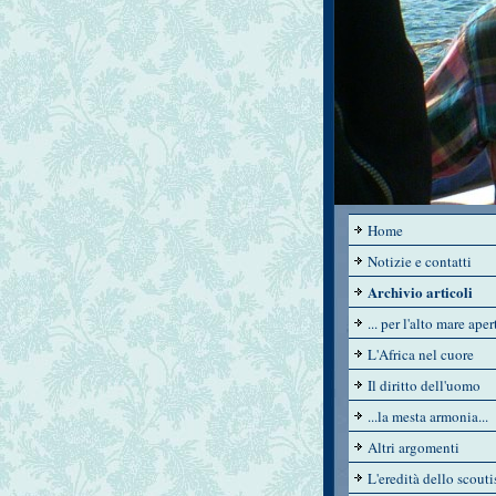
Home
Notizie e contatti
Archivio articoli
... per l'alto mare apert
L'Africa nel cuore
Il diritto dell'uomo
...la mesta armonia...
Altri argomenti
L'eredità dello scout