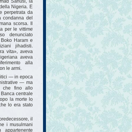
mmad Sanusi, la
della Nigeria. E
ge perpetrata da
la condanna del
mana scorsa. Il
a per le vittime
so denunciato
tro Boko Haram e
iani jihadisti.
ra vita», aveva
nigeriana aveva
ferimento alla
n le armi.
itici — in epoca
istrative — ma
, che fino allo
a Banca centrale
opo la morte lo
he lo era stato
predecessore, il
che i musulmani
 appartenente