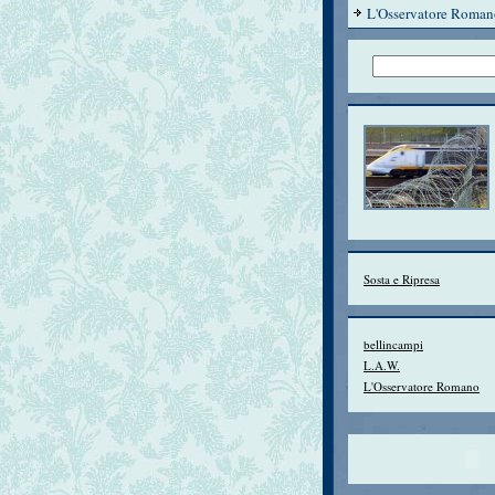
L'Osservatore Roman
Sosta e Ripresa
bellincampi
L.A.W.
L'Osservatore Romano