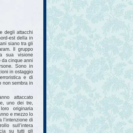
 e degli attacchi
nord-est della in
ni siano tra gli
Haram. Il gruppo
la sua visione
e da cinque anni
ersone. Sono in
ioni in ostaggio
erroristica e di
no non sembra in
anno attaccato
e, uno dei tre,
ro originaria
n anno e mezzo lo
 l’intenzione di
llo sull’intera
ia su tutti gli