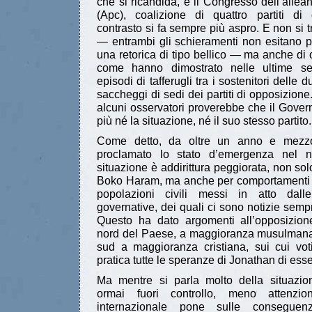
che si ricandida, e il Congresso dell’allea
(Apc), coalizione di quattro partiti di 
contrasto si fa sempre più aspro. E non si tr
— entrambi gli schieramenti non esitano p
una retorica di tipo bellico — ma anche di 
come hanno dimostrato nelle ultime set
episodi di tafferugli tra i sostenitori delle d
saccheggi di sedi dei partiti di opposizione
alcuni osservatori proverebbe che il Gover
più né la situazione, né il suo stesso partito.
Come detto, da oltre un anno e mezz
proclamato lo stato d’emergenza nel n
situazione è addirittura peggiorata, non sol
Boko Haram, ma anche per comportamenti br
popolazioni civili messi in atto dall
governative, dei quali ci sono notizie sempr
Questo ha dato argomenti all’opposizio
nord del Paese, a maggioranza musulman
sud a maggioranza cristiana, sui cui vot
pratica tutte le speranze di Jonathan di esser
Ma mentre si parla molto della situazio
ormai fuori controllo, meno attenzi
internazionale pone sulle consegue