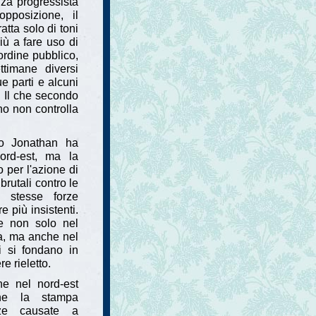
nza progressista
opposizione, il
atta solo di toni
iù a fare uso di
ordine pubblico,
timane diversi
ue parti e alcuni
. Il che secondo
no non controlla
o Jonathan ha
ord-est, ma la
o per l'azione di
utali contro le
e stesse forze
e più insistenti.
ne non solo nel
a, ma anche nel
i si fondano in
e rieletto.
ne nel nord-est
one la stampa
nze causate a