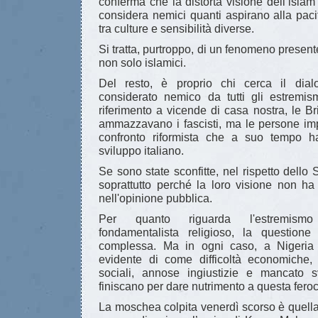
conferma che la distorta visione dell’isl
considera nemici quanti aspirano alla pac
tra culture e sensibilità diverse.
Si tratta, purtroppo, di un fenomeno present
non solo islamici.
Del resto, è proprio chi cerca il dia
considerato nemico da tutti gli estremis
riferimento a vicende di casa nostra, le B
ammazzavano i fascisti, ma le persone im
confronto riformista che a suo tempo h
sviluppo italiano.
Se sono state sconfitte, nel rispetto dello St
soprattutto perché la loro visione non ha
nell'opinione pubblica.
Per quanto riguarda l'estremism
fondamentalista religioso, la question
complessa. Ma in ogni caso, a Nigeri
evidente di come difficoltà economiche,
sociali, annose ingiustizie e mancato 
finiscano per dare nutrimento a questa fero
La moschea colpita venerdì scorso è quell