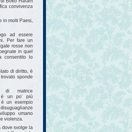
am di Boko Haram
ifica convivenza
e in molti Paesi,
logo ad essere
mi. Per fare un
rigate rosse non
pegnate in quel
a consentito lo
ato di diritto, è
 trovato sponde
o di matrice
e è un po' più
a è un esempio
 disuguaglianze
sviluppo umano
ce violenza.
a dove svolge la