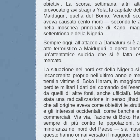
obiettivi. La scorsa settimana, altri at
provocato gravi stragi a Yola, la capitale d
Maiduguri, quella del Borno. Venerdì sc
aveva causato cento morti — secondo le au
nella moschea principale di Kano, magg
settentrionale della Nigeria.
Sempre oggi, all’attacco a Damaturu si è a
atto terroristico a Maiduguri, a opera anc
un’attentatrice suicida che si è fatta 
mercato.
La situazione nel nord-est della Nigeria si
incancrenita proprio nell’ultimo anno e m
tremila vittime di Boko Haram, in maggioran
perdite militari i dati del comando dell’eser
da quelli di altre fonti, anche ufficiali). M
stata una radicalizzazione in senso jihad
che all’origine aveva come obiettivi le stru
e gli interessi occidentali, come banche e
commerciali. Via via, l’azione di Boko Ha
sempre di più contro le popolazioni, s
minoranza nel nord del Paese — sia mus
queste hanno ormai versato il maggiore trib