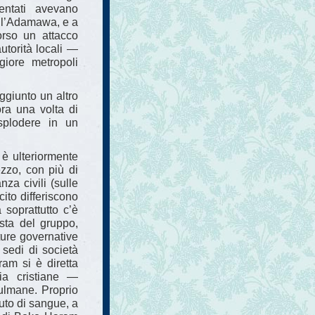
tentati avevano
ell’Adamawa, e a
orso un attacco
torità locali —
iore metropoli
ggiunto un altro
ora una volta di
esplodere in un
 è ulteriormente
ezzo, con più di
za civili (sulle
cito differiscono
a soprattutto c’è
ista del gruppo,
tture governative
 sedi di società
ram si è diretta
ia cristiane —
ulmane. Proprio
uto di sangue, a