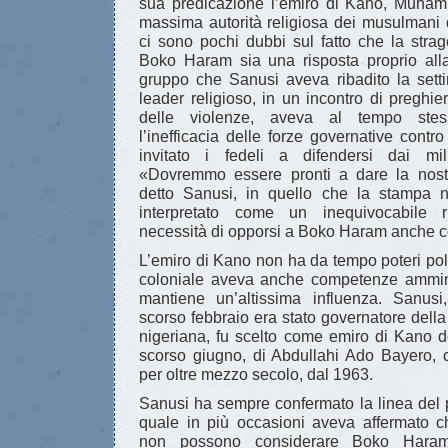
sua predicazione l’emiro di Kano, Muha
massima autorità religiosa dei musulmani 
ci sono pochi dubbi sul fatto che la stra
Boko Haram sia una risposta proprio al
gruppo che Sanusi aveva ribadito la setti
leader religioso, in un incontro di preghier
delle violenze, aveva al tempo stes
l’inefficacia delle forze governative con
invitato i fedeli a difendersi dai miliz
«Dovremmo essere pronti a dare la nost
detto Sanusi, in quello che la stampa 
interpretato come un inequivocabile ri
necessità di opporsi a Boko Haram anche co
L’emiro di Kano non ha da tempo poteri pol
coloniale aveva anche competenze ammin
mantiene un’altissima influenza. Sanusi
scorso febbraio era stato governatore dell
nigeriana, fu scelto come emiro di Kano d
scorso giugno, di Abdullahi Ado Bayero, c
per oltre mezzo secolo, dal 1963.
Sanusi ha sempre confermato la linea del 
quale in più occasioni aveva affermato 
non possono considerare Boko Haram