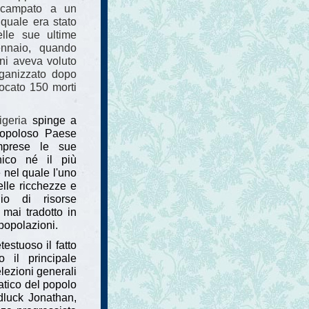
 scampato a un
 quale era stato
lle sue ultime
ennaio, quando
oni aveva voluto
rganizzato dopo
ocato 150 morti
igeria
spinge a
ù popoloso Paese
omprese le sue
nico né il più
 nel quale l'uno
elle ricchezze e
nio di risorse
 mai tradotto in
 popolazioni.
estuoso il fatto
il principale
elezioni generali
atico del popolo
dluck Jonathan,