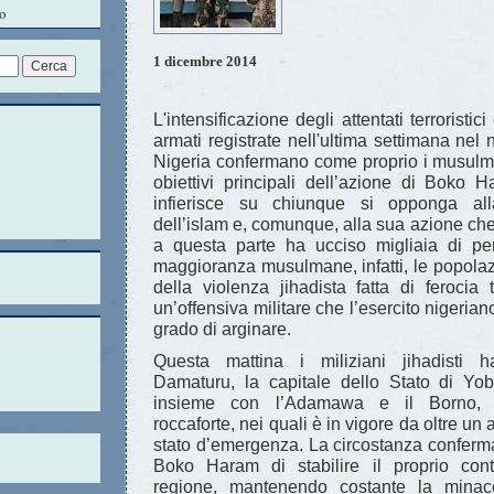
o
1 dicembre 2014
L'intensificazione degli attentati terroristici
armati registrate nell'ultima settimana nel 
Nigeria confermano come proprio i musulma
obiettivi principali dell’azione di Boko 
infierisce su chiunque si opponga al
dell’islam e, comunque, alla sua azione ch
a questa parte ha ucciso migliaia di p
maggioranza musulmane, infatti, le popolaz
della violenza jihadista fatta di ferocia t
un’offensiva militare che l’esercito nigeria
grado di arginare.
Questa mattina i miliziani jihadisti h
Damaturu, la capitale dello Stato di Yob
insieme con l’Adamawa e il Borno, lo
roccaforte, nei quali è in vigore da oltre u
stato d’emergenza. La circostanza conferma
Boko Haram di stabilire il proprio contro
regione, mantenendo costante la minacc