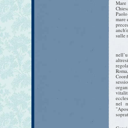
Mare 
Chies
Paolo
mare 
prece
anch'
sulle 
nell’
altres
regol
Roma,
Coord
sessio
organ
vital
eccles
nel m
"Apos
soprat