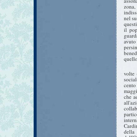
asson
zona,
indis
nel su
questi
il po
guard
avuto
pers
bened
quello
volte
socia
cento
maggi
che a
all'
colla
parti
inter
Cardi
dell