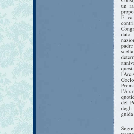
Consi
un ra
propo
E va 
cont
Congr
dato 
nazio
padre
scelt
deter
annive
quest
l'Arc
Goclo
Promo
l’Arc
quoti
del P
degli
guida 
Segre
trasp