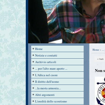
Home
Home
»
...
Notizie e contatti
< back
Archivio articoli
... per l'alto mare aperto ...
Non s
L'Africa nel cuore
Il diritto dell'uomo
...la mesta armonia...
Altri argomenti
L'eredità dello scoutismo