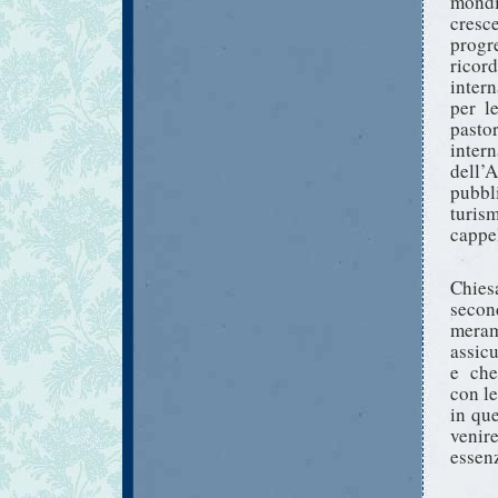
mondi
cresce
progr
ricord
inter
per l
past
inter
dell
pubbl
turi
cappel
Chies
seco
mera
assic
e
che
con le
in que
venir
essenz