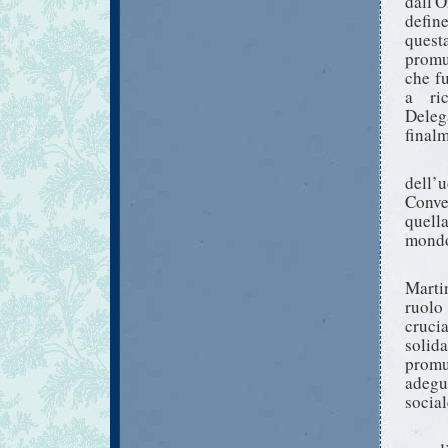
dall'
defin
quest
promu
che fu
a ric
Deleg
final
dell’u
Conve
quell
mondo
Marti
ruolo
crucia
solid
promu
adegu
social