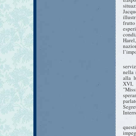
situa
Jacqu
illust
frutto
esper
condi
Harel
nazio
l’imp
servi
nella
alla 
XVI, 
"Miss
spera
parla
Segre
Interr
quest
impeg