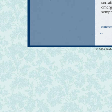
serra
emerg
sempr
commen
<<
© 2026 Pierlui