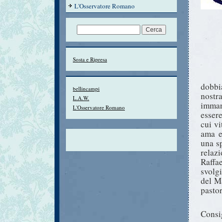
L'Osservatore Romano
Sosta e Ripresa
dobbi
bellincampi
nostr
L.A.W.
imman
L'Osservatore Romano
esser
cui vi
ama e
una sp
relaz
Raffa
svolg
del M
pastor
Consi