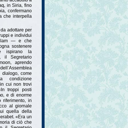
q, in Siria, fino
ibia, confermano
a che interpella
 da adottare per
ruppi e individui
’islam — e che
ogna sostenere
e ispirano la
 il Segretario
-moon, aprendo
o dell’Assemblea
l dialogo, come
a condizione
 in cui non trovi
«In troppi posti
smo, e di enorme
 riferimento, in
tacco al giornale
ui quella della
Merabet. «Era un
oria di ciò che
o il Segretario