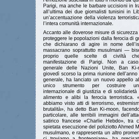
Parigi, ma anche le barbare uccisioni in Ira
all’ultima dei due giornalisti tunisini in L
un’accentuazione della violenza terroristic
l’intera comunità internazionale.
Accanto alle doverose misure di sicurezza
proteggere le popolazioni dalla ferocia di g
che dichiarano di agire in nome dell
massacrano soprattutto musulmani — bis
proprio quelle scelte di civiltà ch
manifestazione di Parigi. Non a caso,
generale delle Nazioni Unite, Ban Ki
giovedì scorso la prima riunione dell’ann
generale, ha lanciato un nuovo appello a
unico strumento per costruire un
internazionale di giustizia e di solidarietà
alimento e alibi la ferocia terroristica. 
abbiamo visto atti di terrorismo, estremi
brutalità», ha detto Ban Ki-moon, facendo
particolare, alle terribili immagini dell’at
satirico francese «Charlie Hebdo», tra c
spietata esecuzione del poliziotto Ahmed 
musulmano, e rappresenta un altro promem
ci troviamo a fronteggiare», ha precisat