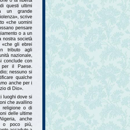
one o la libertà
i questi ultimi
 da un grande
iolenza», scrive
atto «che uomini
 possano pensare
ggiamento o a un
a nostra società
i, «che gli ebrei
 tributo agli
nità nazionale,
si conclude con
e per il Paese.
odio; nessuno si
tificare qualche
iamo anche per i
izio di Dio».
i luoghi dove si
oni che avallino
 religione o di
oni delle ultime
igeria, anche
ne o poco più,
uanto accaduto a