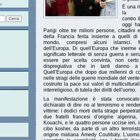
o
È una ri
la ma
contro i
oggi ha
Parigi oltre tre milioni persone, cittadini 
della Francia ferita insieme a quelli di 
mondo, compresi alcuni islamici. M
dell'Europa. Di quell'Europa che inerme 
significato letterale di senza guerra e se
essere per scelta convinta, non certo 
dispregiativa che in tanti danno a 
Quell'Europa che dopo due millenni di conf
nelle stragi delle guerre mondiale del vent
costruito la pace sui valori di multicultura
interreligioso, di tutela dei diritti dell'uomo.
La manifestazione è stata convocato 
dichiarato di dire no al terrorismo e rend
vittime: i dodici morti della strage perpetr
due fratelli francesi d’origine algerina
Kouachi, e le quattro persone uccise ieri, 
cibo kosher, da parte di un altro terrorista
origine maliana Amedy Coulibaly. L’uomo