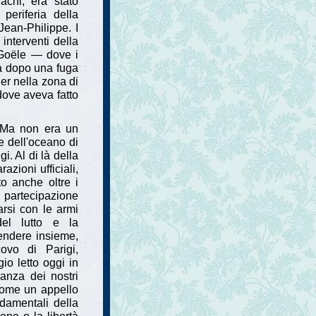
uachi, era stato
 periferia della
Jean-Philippe. I
 interventi della
-Goële — dove i
ina dopo una fuga
er nella zona di
 dove aveva fatto
. Ma non era un
e dell'oceano di
i. Al di là della
azioni ufficiali,
to anche oltre i
a partecipazione
arsi con le armi
 del lutto e la
endere insieme,
covo di Parigi,
io letto oggi in
ranza dei nostri
 come un appello
ndamentali della