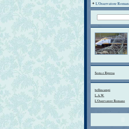
L'Osservatore Roman
Sosta e Ripresa
bellincampi
L.A.W.
L'Osservatore Romano