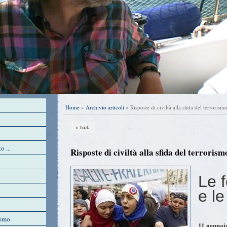
Home
»
Archivio articoli
» Risposte di civiltà alla sfida del terrorism
< back
o ...
Risposte di civiltà alla sfida del terrorism
Le f
e le
ismo
11 gennai