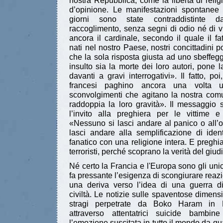
nostra Repubblica, come la libertà di religi
d’opinione. Le manifestazioni spontanee d
giorni sono state contraddistinte
raccoglimento, senza segni di odio né di v
ancora il cardinale, secondo il quale il f
nati nel nostro Paese, nostri concittadini
che la sola risposta giusta ad uno sbeffe
insulto sia la morte dei loro autori, pone l
davanti a gravi interrogativi». Il fatto, po
francesi paghino ancora una volta un
sconvolgimenti che agitano la nostra comu
raddoppia la loro gravità». Il messaggio 
l’invito alla preghiera per le vittime 
«Nessuno si lasci andare al panico o all’
lasci andare alla semplificazione di iden
fanatico con una religione intera. E pregh
terroristi, perché scoprano la verità del giud
Né certo la Francia e l'Europa sono gli unic
fa pressante l’esigenza di scongiurare reazi
una deriva verso l’idea di una guerra di
civiltà. Le notizie sulle spaventose dimensi
stragi perpetrate da Boko Haram in N
attraverso attentatrici suicide bambi
l’emozione suscitata in tutto il mondo da q