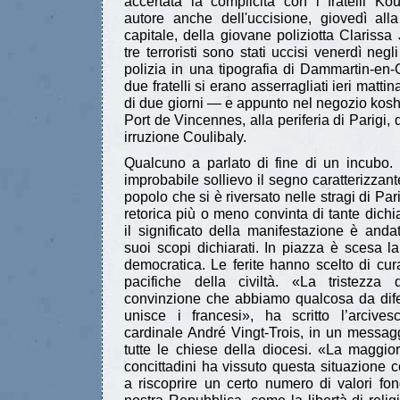
accertata la complicità con i fratelli Ko
autore anche dell'uccisione, giovedì alla
capitale, della giovane poliziotta Clarissa 
tre terroristi sono stati uccisi venerdì negli
polizia in una tipografia di Dammartin-en
due fratelli si erano asserragliati ieri matt
di due giorni — e appunto nel negozio kosh
Port de Vincennes, alla periferia di Parigi,
irruzione Coulibaly.
Qualcuno a parlato di fine di un incubo
improbabile sollievo il segno caratterizzant
popolo che si è riversato nelle stragi di Parig
retorica più o meno convinta di tante dichiar
il significato della manifestazione è anda
suoi scopi dichiarati. In piazza è scesa l
democratica. Le ferite hanno scelto di cur
pacifiche della civiltà. «La tristezza
convinzione che abbiamo qualcosa da dif
unisce i francesi», ha scritto l’arcives
cardinale André Vingt-Trois, in un messagg
tutte le chiese della diocesi. «La maggio
concittadini ha vissuto questa situazione
a riscoprire un certo numero di valori fo