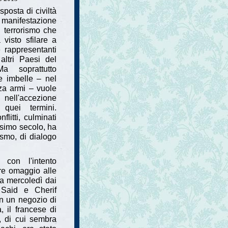
sposta di civiltà
nifestazione
l terrorismo che
 visto sfilare a
e rappresentanti
altri Paesi del
a soprattutto
e imbelle – nel
nza armi – vuole
nell'accezione
quei termini.
litti, culminati
esimo secolo, ha
lismo, di dialogo
con l'intento
ere omaggio alle
ata mercoledì dai
, Said e Cherif
in un negozio di
, il francese di
, di cui sembra