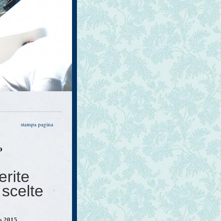
o
stampa pagina
o
erite
 scelte
o 2015