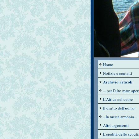
Home
Notizie e contatti
Archivio articoli
... per l'alto mare apert
L'Africa nel cuore
Il diritto dell'uomo
...la mesta armonia...
Altri argomenti
L'eredità dello scout