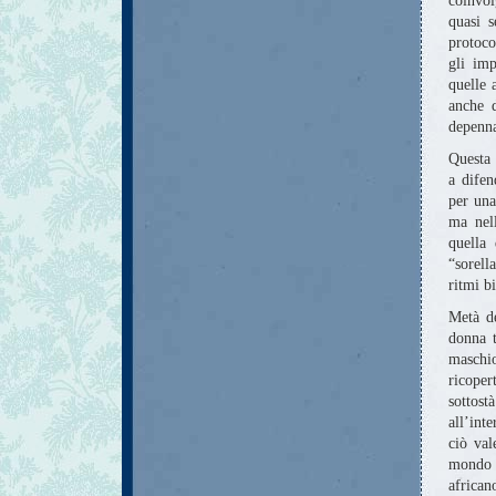
coinvo
quasi s
protoco
gli imp
quelle 
anche d
depenna
Questa 
a dife
per una
ma nel
quella 
“sorell
ritmi bi
Metà d
donna t
maschio
ricoper
sottos
all’int
ciò val
mondo 
african