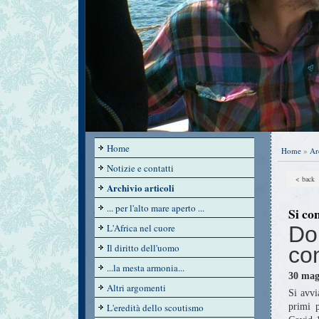
Home
Home
»
Ar
Notizie e contatti
< back
Archivio articoli
... per l'alto mare aperto ...
Si co
L'Africa nel cuore
Do
Il diritto dell'uomo
con
...la mesta armonia...
30 mag
Altri argomenti
Si avvi
L'eredità dello scoutismo
primi p