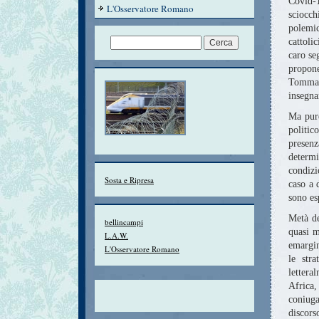
Covid-1
L'Osservatore Romano
sciocch
polemi
cattoli
caro se
propon
Tommas
insegna
Ma pure
politic
presen
determi
condizi
Sosta e Ripresa
caso a 
sono es
Metà d
bellincampi
quasi m
L.A.W.
emargin
L'Osservatore Romano
le str
lettera
Africa,
coniug
discors