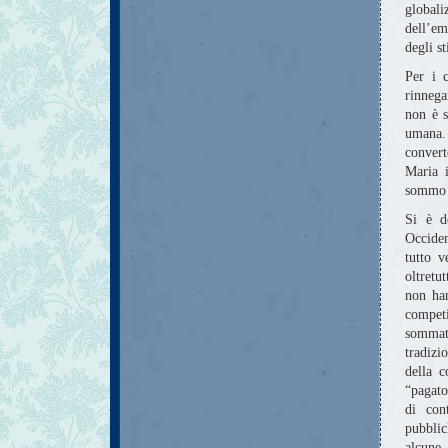
globali
dell’em
degli st
Per i c
rinnega
non è s
umana.
conver
Maria 
sommo 
Si è d
Occiden
tutto v
oltretu
non han
competi
sommat
tradizi
della c
“pagato
di con
pubblic
alcune 