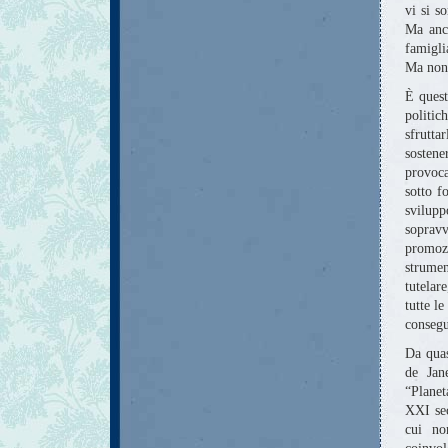
vi si s
Ma anch
famigli
Ma non 
È quest
politic
sfrutt
sostene
provoca
sotto f
svilup
sopravv
promoz
strumen
tutelar
tutte l
consegu
Da quas
de Jan
“Planet
XXI sec
cui no