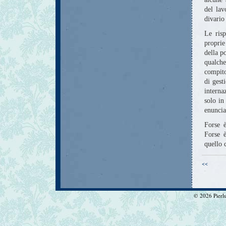
del lav
divario
Le ris
proprie
della p
qualche
compito
di gest
interna
solo in
enuncia
Forse è
Forse 
quello 
<<
© 2026 Pierlui