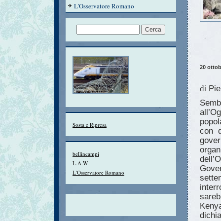
L'Osservatore Romano
20 otto
i Pie
d
Sembr
all’O
popol
Sosta e Ripresa
con d
gover
organ
bellincampi
dell’
L.A.W.
Gove
L'Osservatore Romano
sett
inter
sareb
Keny
dich