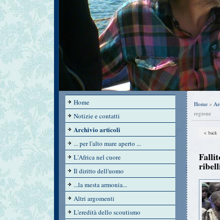
Home
Home
»
Ar
regione
Notizie e contatti
Archivio articoli
< back
... per l'alto mare aperto ...
Falli
L'Africa nel cuore
ribell
Il diritto dell'uomo
...la mesta armonia...
Altri argomenti
L'eredità dello scoutismo