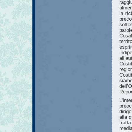
raggi
almen
la ri
prec
sotto
parol
Cosat
terr
espr
indi
all’a
Cost
regio
Costi
siamo
dell’
Repor
L’in
preoc
dirig
alla 
tratt
mediat