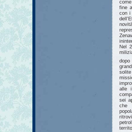
come 
fine a
con i
dell’
novit
repr
Zenaw
ininte
Nel 2
miliz
dopo 
grand
solit
miss
impro
alle 
compa
sei a
che 
popo
ritro
petro
territo