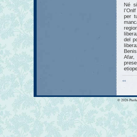
Né si
l’Onl
per tu
manca
regio
liber
del p
liber
Benis
Afar,
presen
etiope
<<
© 2026 Pierlui