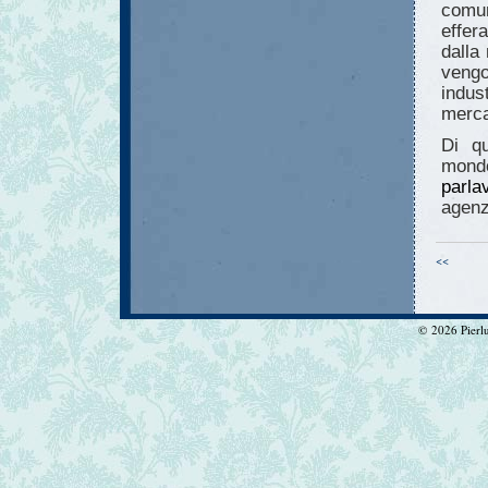
comun
effer
dalla
vengo
indus
merca
Di qu
mond
parla
agenz
<<
© 2026 Pierlui