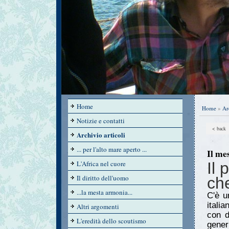
Home
Home
»
Ar
Notizie e contatti
< back
Archivio articoli
... per l'alto mare aperto ...
Il me
L'Africa nel cuore
Il 
Il diritto dell'uomo
ch
...la mesta armonia...
C'è u
itali
Altri argomenti
con d
L'eredità dello scoutismo
gener