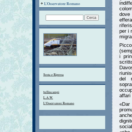
indif
L'Osservatore Romano
colom
dove 
effer
rifer
per i
migra
Picco
(semp
i pri
scrit
Davo
riuni
Sosta e Ripresa
del m
sopra
occup
bellincampi
affari
L.A.W.
L'Osservatore Romano
«Dar 
promu
anche
digni
socia