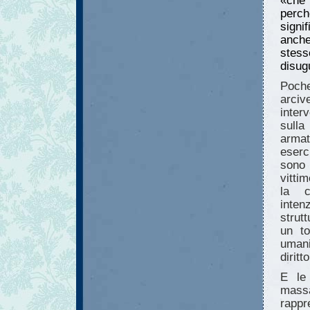
«che 
perch
signi
anche
stes
disug
Poche
arci
inter
sulla
armat
eserc
sono 
vitti
la cr
inten
strut
un to
umani
diritt
E le 
mass
rappr