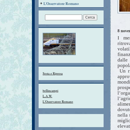
L'Osservatore Romano
8 nove
I mer
ritro
volat
finan
dalle
popola
Un ri
Sosta e Ripresa
appro
mondi
pros
bellincampi
l’org
L.A.W.
l’agr
L'Osservatore Romano
alime
dovut
nella
migli
elevat