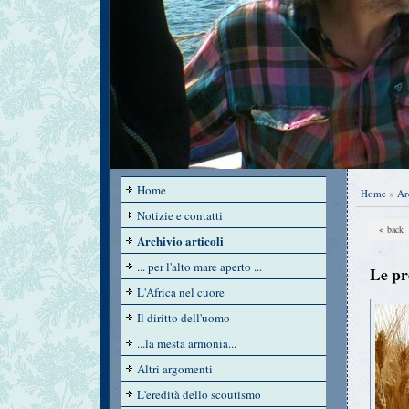
Home
Home
»
Ar
Notizie e contatti
< back
Archivio articoli
... per l'alto mare aperto ...
Le pr
L'Africa nel cuore
Il diritto dell'uomo
...la mesta armonia...
Altri argomenti
L'eredità dello scoutismo