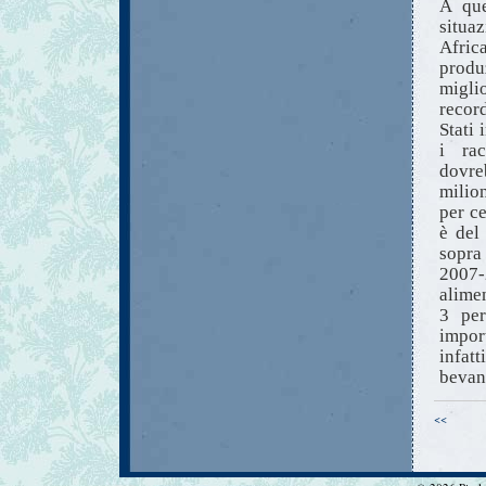
A que
situa
Africa
produ
miglio
record
Stati 
i rac
dovre
milion
per ce
è del
sopra
2007-
alimen
3 per
impor
infatt
bevan
<<