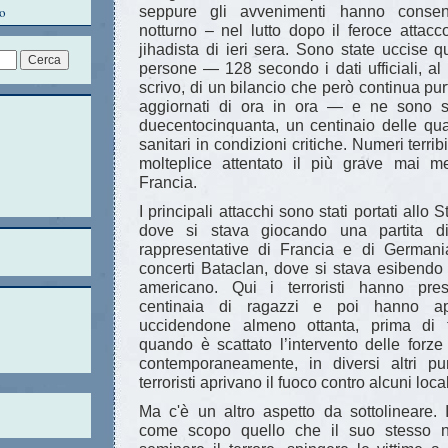
o
seppure gli avvenimenti hanno consen
notturno – nel lutto dopo il feroce attacc
jihadista di ieri sera. Sono state uccise q
persone — 128 secondo i dati ufficiali, a
scrivo, di un bilancio che però continua pu
aggiornati di ora in ora — e ne sono sta
duecentocinquanta, un centinaio delle qua
sanitari in condizioni critiche. Numeri terrib
molteplice attentato il più grave mai m
Francia.
I principali attacchi sono stati portati allo
dove si stava giocando una partita di
rappresentative di Francia e di Germani
concerti Bataclan, dove si stava esibendo
americano. Qui i terroristi hanno pre
centinaia di ragazzi e poi hanno ape
uccidendone almeno ottanta, prima di f
quando è scattato l’intervento delle forze
contemporaneamente, in diversi altri pun
terroristi aprivano il fuoco contro alcuni local
Ma c'è un altro aspetto da sottolineare. 
come scopo quello che il suo stesso no