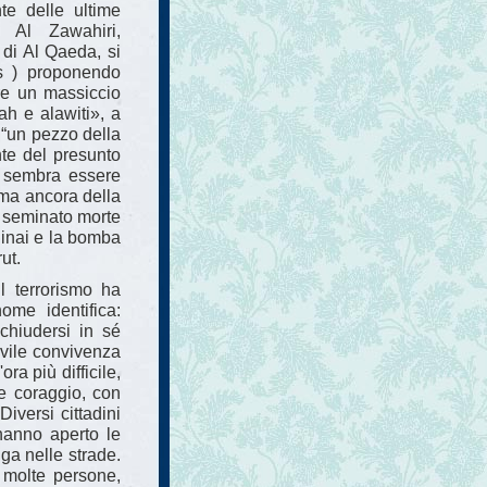
te delle ultime
 Al Zawahiri,
di Al Qaeda, si
is ) proponendo
are un massiccio
ah e alawiti», a
è “un pezzo della
te del presunto
o sembra essere
ima ancora della
ha seminato morte
Sinai e la bomba
ut.
Il terrorismo ha
me identifica:
 chiudersi in sé
civile convivenza
ra più difficile,
e coraggio, con
iversi cittadini
hanno aperto le
uga nelle strade.
o molte persone,