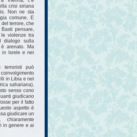
 a Vienna, c'è
lla crisi siriana
Isis. Non ne sta
egia comune. E
 del terrore, che
 Basti pensare,
e le violenze tra
l dialogo sulla
i è arenato. Ma
in Isrele e nei
 terroristi può
 coinvolgimento
li in Libia e nel
frica sahariana).
esto senso cono
quanti giudicano
osse per il fatto
questo aspetto è
ssa giudicare un
 chiaramente
i in genere e ai