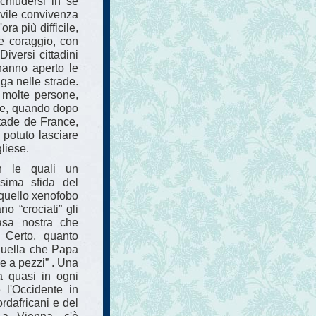
 chiudersi in sé
civile convivenza
ra più difficile,
e coraggio, con
iversi cittadini
hanno aperto le
uga nelle strade.
o molte persone,
ome, quando dopo
Stade de France,
 potuto lasciare
liese.
n le quali un
sima sfida del
o quello xenofobo
o “crociati” gli
casa nostra che
t. Certo, quanto
quella che Papa
e a pezzi” . Una
a quasi in ogni
 l'Occidente in
ordafricani e del