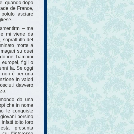
ome, quando dopo
Stade de France,
 potuto lasciare
liese.
o smentirmi – ma
che mi viene da
 soprattutto del
minato morte a
 magari su quei
, donne, bambini
europei, figli o
cenni fa. Se oggi
ta non è per una
nzione in valori
osciuti davvero
nza.
l mondo da una
iopi che in nome
no le conquiste
 giovani persino
nfatti tolto loro
uesta presunta
cui l''interesse