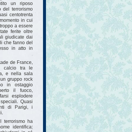
tito un riposo
o del terrorismo
uasi centotrenta
l momento in cui
rtroppo a essere
te ferite oltre
li giudicate dai
ili che fanno del
esso in atto in
 Stade de France,
 calcio tra le
a, e nella sala
 un gruppo rock
so in ostaggio
rto il fuoco,
arsi esplodere
 speciali. Quasi
ti di Parigi, i
i.
Il terrorismo ha
me identifica: