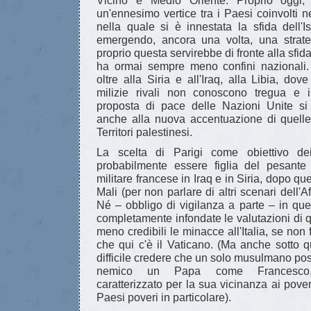
Vicino e Medio Oriente. Proprio oggi,
un'ennesimo vertice tra i Paesi coinvolti ne
nella quale si è innestata la sfida dell'
emergendo, ancora una volta, una strat
proprio questa servirebbe di fronte alla sfida
ha ormai sempre meno confini nazionali.
oltre alla Siria e all'Iraq, alla Libia, dov
milizie rivali non conoscono tregua e i
proposta di pace delle Nazioni Unite s
anche alla nuova accentuazione di quelle 
Territori palestinesi.
La scelta di Parigi come obiettivo dei
probabilmente essere figlia del pesante
militare francese in Iraq e in Siria, dopo quel
Mali (per non parlare di altri scenari dell'A
Né – obbligo di vigilanza a parte – in qu
completamente infondate le valutazioni di 
meno credibili le minacce all'Italia, se non f
che qui c'è il Vaticano. (Ma anche sotto 
difficile credere che un solo musulmano po
nemico un Papa come Francesco,
caratterizzato per la sua vicinanza ai pover
Paesi poveri in particolare).