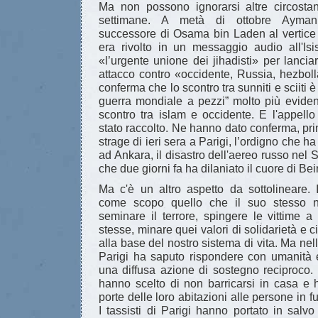
Ma non possono ignorarsi altre circostan
settimane. A metà di ottobre Ayman
successore di Osama bin Laden al vertice 
era rivolto in un messaggio audio all'Is
«l’urgente unione dei jihadisti» per lanci
attacco contro «occidente, Russia, hezboll
conferma che lo scontro tra sunniti e sciiti 
guerra mondiale a pezzi” molto più eviden
scontro tra islam e occidente. E l'appell
stato raccolto. Ne hanno dato conferma, pr
strage di ieri sera a Parigi, l’ordigno che 
ad Ankara, il disastro dell'aereo russo nel 
che due giorni fa ha dilaniato il cuore di Beir
Ma c'è un altro aspetto da sottolineare. 
come scopo quello che il suo stesso no
seminare il terrore, spingere le vittime a
stesse, minare quei valori di solidarietà e 
alla base del nostro sistema di vita. Ma nell'o
Parigi ha saputo rispondere con umanità 
una diffusa azione di sostegno reciproco. D
hanno scelto di non barricarsi in casa e 
porte delle loro abitazioni alle persone in f
I tassisti di Parigi hanno portato in salv