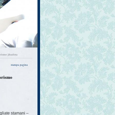
orismo jihadista
stampa pagina
rorismo
egliate stamani –