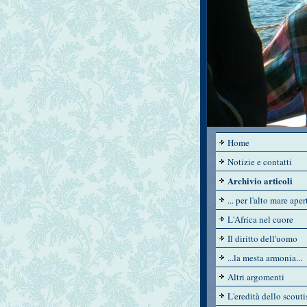
Home
Notizie e contatti
Archivio articoli
... per l'alto mare apert
L'Africa nel cuore
Il diritto dell'uomo
...la mesta armonia...
Altri argomenti
L'eredità dello scout