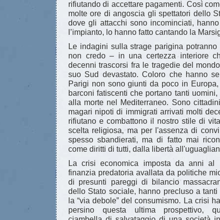
rifiutando di accettare pagamenti. Così c
molte ore di angoscia gli spettatori dello 
dove gli attacchi sono incominciati, hanno
l’impianto, lo hanno fatto cantando la Marsig
Le indagini sulla strage parigina potrann
non credo – in una certezza interiore 
decenni trascorsi fra le tragedie del mondo,
suo Sud devastato. Coloro che hanno se
Parigi non sono giunti da poco in Europa,
barconi fatiscenti che portano tanti uomini
alla morte nel Mediterraneo. Sono cittadini 
magari nipoti di immigrati arrivati molti de
rifiutano e combattono il nostro stile di vi
scelta religiosa, ma per l'assenza di convi
spesso sbandierati, ma di fatto mai ricon
come diritti di tutti, dalla libertà all'uguaglia
La crisi economica imposta da anni a
finanzia predatoria avallata da politiche m
di presunti pareggi di bilancio massacra
dello Stato sociale, hanno precluso a tanti
la “via debole” del consumismo. La crisi ha i
persino questa ultima prospettivo, q
ciambella di salvataggio di una società in 