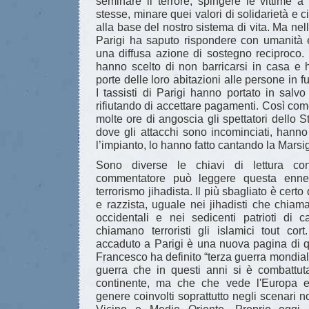
seminare il terrore, spingere le vittime a
stesse, minare quei valori di solidarietà e 
alla base del nostro sistema di vita. Ma nell'o
Parigi ha saputo rispondere con umanità 
una diffusa azione di sostegno reciproco. D
hanno scelto di non barricarsi in casa e 
porte delle loro abitazioni alle persone in f
I tassisti di Parigi hanno portato in salv
rifiutando di accettare pagamenti. Così c
molte ore di angoscia gli spettatori dello 
dove gli attacchi sono incominciati, hanno
l’impianto, lo hanno fatto cantando la Marsig
Sono diverse le chiavi di lettura co
commentatore può leggere questa enne
terrorismo jihadista. Il più sbagliato è cert
e razzista, uguale nei jihadisti che chiaman
occidentali e nei sedicenti patrioti di 
chiamano terroristi gli islamici tout cor
accaduto a Parigi è una nuova pagina di 
Francesco ha definito “terza guerra mondial
guerra che in questi anni si è combattut
continente, ma che che vede l'Europa e
genere coinvolti soprattutto negli scenari n