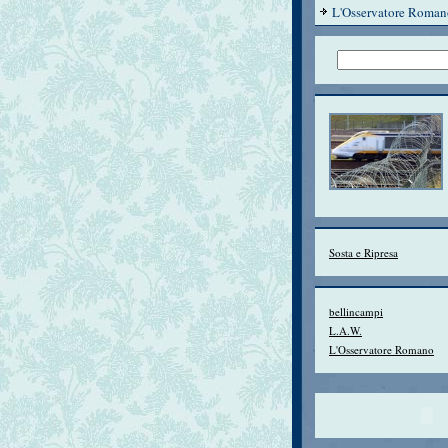
L'Osservatore Roman
Sosta e Ripresa
bellincampi
L.A.W.
L'Osservatore Romano