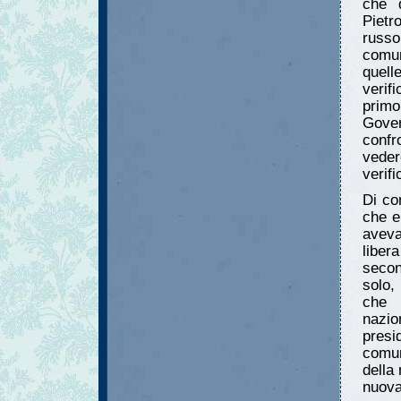
che 
Pietr
russo
comun
quel
verif
primo
Gover
confr
vede
verifi
Di co
che e
aveva
liber
seco
solo,
che 
nazio
presi
comun
della
nuova