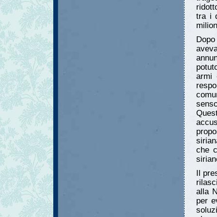
ridott
tra i 
milion
Dopo 
aveva
annun
potut
armi 
respo
comun
senso
Quest
accus
propo
sirian
che c
sirian
Il pr
rilas
alla 
per e
soluz