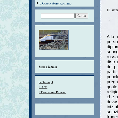
L'Osservatore Romano
10 set
Alla 
perso
diplo
scong
russa
distr
del p
Sosta e Ripresa
parti
popol
pregh
bellincampi
qual
L.A.W.
relig
L'Osservatore Romano
che p
devas
inizi
soluz
trage