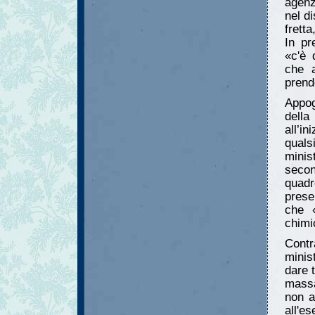
agenz
nel d
frett
In pr
«c'è 
che 
prend
Appog
dell
all’in
quals
minis
secon
quadro
prese
che «
chimic
Contr
minis
dare 
massa
non a
all'e