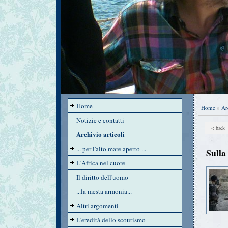
Home
Home
»
Ar
Notizie e contatti
< back
Archivio articoli
... per l'alto mare aperto ...
Sulla 
L'Africa nel cuore
Il diritto dell'uomo
...la mesta armonia...
Altri argomenti
L'eredità dello scoutismo