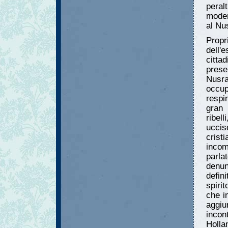
peral
moder
al Nu
Propr
dell'
citta
prese
Nusra
occup
respi
gran 
ribel
uccis
cris
incomp
parl
denun
defin
spiri
che i
aggi
incon
Holla